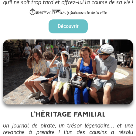
qu’il ne soit trop tard et offrez-lui la course de sa vie !
⭐
🗺️
⏱️
1h45
2/5
4/5 (re)découverte de la ville
Découvrir
L’HÉRITAGE FAMILIAL
Un journal de pirate, un trésor légendaire… et une
revanche à prendre ! L’un des cousins a résolu