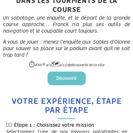
DANS LES TOURMENTS DE LA
COURSE
Un sabotage, une enquête, et le départ de la grande
course approche… Franck n’a plus ses outils de
navigation et le coupable court toujours.
À vous de jouer : menez l’enquête aux Sables d’Olonne
pour sauver sa place sur le podium avant qu’il ne soit
trop tard !
⭐
🗺️
⏱️
2h00
4/5
2/5 (re)découverte de la ville
Découvrir
VOTRE EXPÉRIENCE, ÉTAPE
PAR ÉTAPE
🚶‍♂️
Étape 1 : Choisissez votre mission
Sélectionnez l’une de nos missions palpitantes en