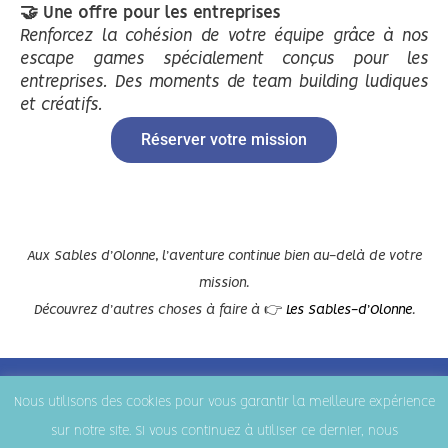
🤝
Une offre pour les entreprises
Renforcez la cohésion de votre équipe grâce à nos
escape games spécialement conçus pour les
entreprises. Des moments de team building ludiques
et créatifs.
Réserver votre mission
Aux Sables d’Olonne, l’aventure continue bien au-delà de votre
mission.
Découvrez d’autres choses à faire à 👉
Les Sables-d’Olonne
.
Copyright © 2026
Mission Découverte - Escape Game Les Sables
Nous utilisons des cookies pour vous garantir la meilleure expérience
d'Olonne
sur notre site. Si vous continuez à utiliser ce dernier, nous
Mentions légales
|
Conditions générales de ventes
|
FAQ
|
Contact